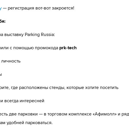
у
— регистрация вот-вот закроется!
бя:
а выставку Parking Russia:
учили с помощью промокода
prk-tech
 личность
ы
ите, где расположены стенды, которые хотите посетить
ии всегда интересней
есть две парковки — в торговом комплексе «Афимолл» и ря
ам удобней парковаться.