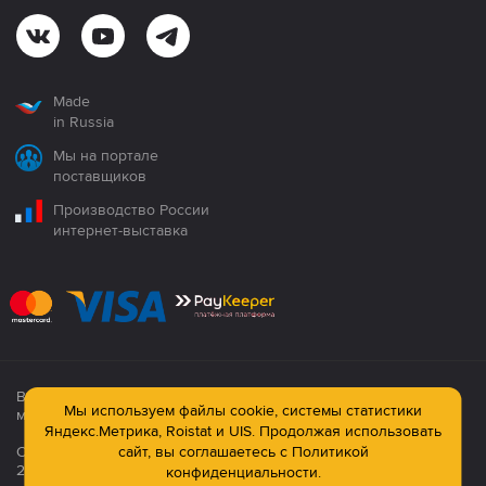
Made
in Russia
Мы на портале
поставщиков
Производство России
интернет-выставка
Все продукция сертифицирована. Использование
Мы используем файлы cookie, системы статистики
материалов сайта строго запрещено!
Яндекс.Метрика, Roistat и UIS. Продолжая использовать
сайт, вы соглашаетесь с
Политикой
Официальный сайт компании: © ООО ПК «Технология»,
2003—2026
конфиденциальности.